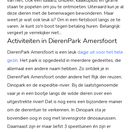
van niet. Ook een luiaard, brilbeer, kaalkopibis en giraffe
staan te popelen om jou te ontmoeten. Uiteraard kun je al
deze dieren met de benenwagen bewonderen. Maar
weet je wat ook leuk is? Om in een fietsboot langs ze te
varen. Je kunt zo'n boot tegen betaling huren. Belangrijk:
vergeet je verrekijker niet...
Activiteiten in DierenPark Amersfoort
DierenPark Amersfoort is een leuk
dagje uit voor het hele
gezin
. Het park is opgedeeld in meerdere gedeeltes, die
allemaal een andere naam hebben. Zo ontdek je in
DierenPark Amersfoort onder andere het Rijk der reuzen,
Dinopark en de expeditie-rivier. Bij de laatstgenoemde
vaar je in een bootje langs de wilde dieren over een
uitgestrekte rivier! Dat is nog eens een bijzondere manier
om de dierentuin te verkennen. In Dinopark sta je
bovendien oog in oog met levensgrote dinosaurussen.
Daarnaast zijn er maar liefst 3 speeltuinen én zijn er