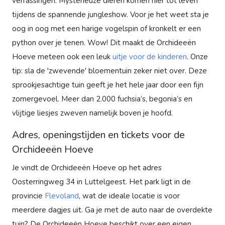
verrassingen.
Mysterieuze dieren komen hier tot leven
tijdens de spannende jungleshow. Voor je het weet sta je
oog in oog met een harige vogelspin of kronkelt er een
python over je tenen. Wow! Dit maakt de Orchideeën
Hoeve meteen ook een leuk
uitje voor de kinderen
. Onze
tip: sla de 'zwevende' bloementuin zeker niet over.
Deze
sprookjesachtige tuin geeft je het hele jaar door een fijn
zomergevoel.
Meer dan 2.000 fuchsia’s, begonia’s en
vlijtige liesjes zweven namelijk boven je hoofd.
Adres, openingstijden en tickets voor de
Orchideeën Hoeve
Je vindt de Orchideeën Hoeve op het adres
Oosterringweg 34 in Luttelgeest. Het park ligt in de
provincie
Flevoland
, wat de ideale locatie is voor
meerdere dagjes uit. Ga je met de auto naar de overdekte
tuin? De Orchideeën Hoeve beschikt over een eigen