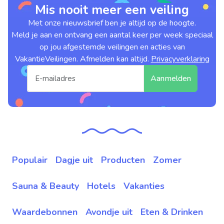
Mis nooit meer een veiling
Met onze nieuwsbrief ben je altijd op de hoogte.
Meld je aan en ontvang een aantal keer per week speciaal
op jou afgestemde veilingen en acties van
VakantieVeilingen. Afmelden kan altijd.
Privacyverklaring
Aanmelden
Populair
Dagje uit
Producten
Zomer
Sauna & Beauty
Hotels
Vakanties
Waardebonnen
Avondje uit
Eten & Drinken