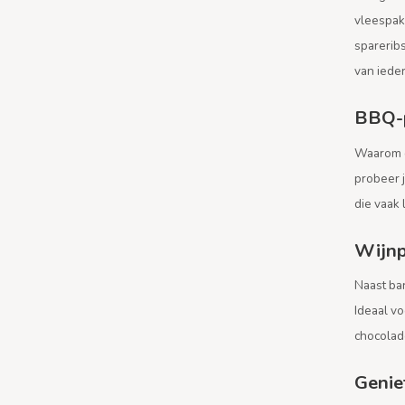
vleespakk
spareribs
van iede
BBQ-p
Waarom d
probeer j
die vaak 
Wijnp
Naast bar
Ideaal vo
chocolade
Geniet