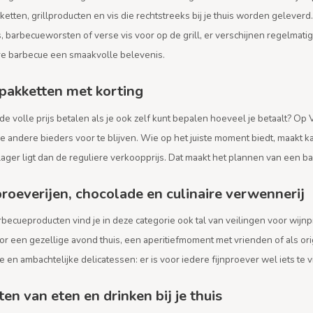
etten, grillproducten en vis die rechtstreeks bij je thuis worden geleverd
, barbecueworsten of verse vis voor op de grill, er verschijnen regelmat
re barbecue een smaakvolle belevenis.
akketten met korting
e volle prijs betalen als je ook zelf kunt bepalen hoeveel je betaalt? O
e andere bieders voor te blijven. Wie op het juiste moment biedt, maakt ka
lager ligt dan de reguliere verkoopprijs. Dat maakt het plannen van een ba
roeverijen, chocolade en culinaire verwennerij
becueproducten vind je in deze categorie ook tal van veilingen voor wijnp
or een gezellige avond thuis, een aperitiefmoment met vrienden of als or
 en ambachtelijke delicatessen: er is voor iedere fijnproever wel iets te 
en van eten en drinken bij je thuis