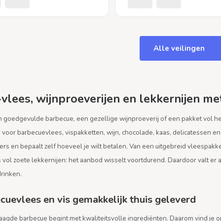
Alle veilingen
vlees, wijnproeverijen en lekkernijen me
n goedgevulde barbecue, een gezellige wijnproeverij of een pakket vol he
 voor barbecuevlees, vispakketten, wijn, chocolade, kaas, delicatessen e
rs en bepaalt zelf hoeveel je wilt betalen. Van een uitgebreid vleespakk
vol zoete lekkernijen: het aanbod wisselt voortdurend. Daardoor valt er a
drinken.
cuevlees en vis gemakkelijk thuis geleverd
aagde barbecue begint met kwaliteitsvolle ingrediënten. Daarom vind je 