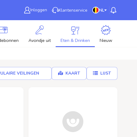
Inloggen
Klantenservice
NL
debonnen
Avondje uit
Eten & Drinken
Nieuw
ULAIRE VEILINGEN
KAART
LIJST