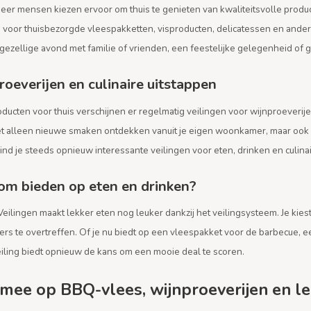
eer mensen kiezen ervoor om thuis te genieten van kwaliteitsvolle produc
 voor thuisbezorgde vleespakketten, visproducten, delicatessen en andere
n gezellige avond met familie of vrienden, een feestelijke gelegenheid o
roeverijen en culinaire uitstappen
ducten voor thuis verschijnen er regelmatig veilingen voor wijnproeverije
iet alleen nieuwe smaken ontdekken vanuit je eigen woonkamer, maar ook 
nd je steeds opnieuw interessante veilingen voor eten, drinken en culina
m bieden op eten en drinken?
eilingen maakt lekker eten nog leuker dankzij het veilingsysteem. Je kiest
rs te overtreffen. Of je nu biedt op een vleespakket voor de barbecue, e
eiling biedt opnieuw de kans om een mooie deal te scoren.
 mee op BBQ-vlees, wijnproeverijen en le