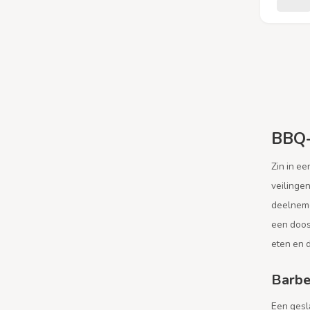
BBQ-
Zin in ee
veilingen
deelneme
een doos 
eten en 
Barbe
Een gesl