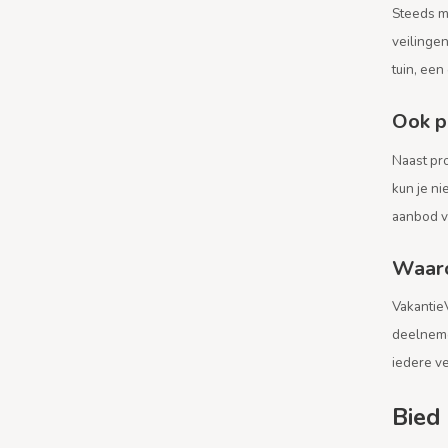
Steeds m
veilingen
tuin, ee
Ook p
Naast pro
kun je n
aanbod vi
Waaro
VakantieV
deelneme
iedere v
Bied