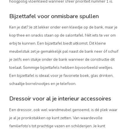
hoogpolig vloerkleed wanneer sfeer prioriteit nummer 1 is.
Bijzettafel voor onmisbare spullen
Ken je dat? Je zit lekker onder een kleedje op de bank, maar je
kop thee en snacks staan op de salontafel. Nét iets te ver om
erbij te kunnen. Een bijzettafel biedt uitkomst. Dit kleine
meubelstuk zet je gemakkelijk pal naast de bank neer óf schuif
je zelfs een stukje onder de bank wanneer de constructie dit
toelaat. Sommige bijzettafels hebben bijvoorbeeld wieltjes.
Een bijzettafel is ideaal voor je favoriete boek, glas drinken,
schaaltje borrelnootjes en je telefoon.
Dressoir voor al je interieur accessoires
Een dressoir, ook wel wandmeubel genoemd, is dé plek waar
je al je pronkstukken op kunt zetten. Van waardevolle
familiefoto’s tot prachtige vazen en schilderijen. Je kunt