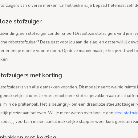
tofzuigers van diverse merken. En het leuke is: je bepaalt helemaal zelf de
loze stofzuiger
itvinding; een stofzuiger zonder snoer! Draadloze stofzuigers vind je in
che robotstofzuiger? Deze gaat voor jou aan de slag, en dat terwijl jij ge
er er enige moeite voor te doen. Op deze manier maak je het jezelf wel h
kken.
tofzuigers met korting
stofzuiger is van alle gemakken voorzien. Dit model neemt weinig ruimte i
gemakkelijk schoon. Je hoeft nooit meer stofzuigerzakken aan te schaffen
e ‘m in de prullenbak. Het is belangrijk om een draadloze steelstofzuiger 
elijk plezier aan beleven. Wil je meer weten over hoe je een
steelstofzu
 zodat jij voortaan in een aantal makkelijke stappen weer kunt genieten 
enbakken met korting