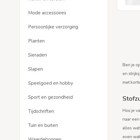
Mode accessoires
Persoonlijke verzorging
Planten
Sieraden
Ben je op
Slapen
en strijk
met korti
Speelgoed en hobby
Sport en gezondheid
Stofz
Hou je v
Tijdschriften
naar ee
Tuin en buiten
alles wat
even wat
Waardebonnen