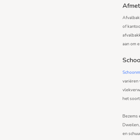
Afmet
Afvalbak
of kantoo
afvalbakk
aan om ee
Schoo
Schoonma
variëren
vlekverwi
het soort
Bezems e
Dweilen, 
en schuu