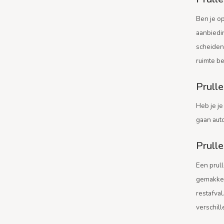
Ben je o
aanbiedi
scheiden 
ruimte b
Prull
Heb je je
gaan auto
Prull
Een prul
gemakkel
restafval
verschill