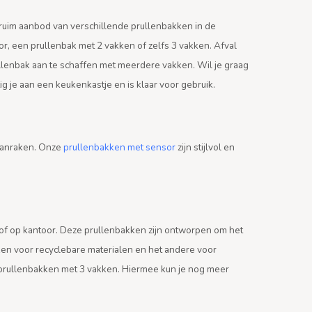
 ruim aanbod van verschillende prullenbakken in de
, een prullenbak met 2 vakken of zelfs 3 vakken. Afval
rullenbak aan te schaffen met meerdere vakken. Wil je graag
 je aan een keukenkastje en is klaar voor gebruik.
 aanraken. Onze
prullenbakken met sensor
zijn stijlvol en
s of op kantoor. Deze prullenbakken zijn ontworpen om het
ken voor recyclebare materialen en het andere voor
ok prullenbakken met 3 vakken. Hiermee kun je nog meer