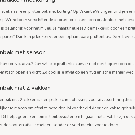
p zoek naar een prullenbak met korting? Op VakantieVeilingen vind je een
ng. Wij hebben verschillende soorten en maten; een prullenbak met sensor
is belangrijk voor het milieu. Je maakt het jezelf gemakkelijk door een p
esparen? Dan kun je kiezen voor een ophangbare prullenbak. Deze bevestig
enbak met sensor
 handen vol afval? Dan wil je je prullenbak liever niet eerst opendoen of
matisch open en dicht. Zo gooi jij je afval op een hygiënische manier weg.
enbak met 2 vakken
lenbak met 2 vakken is een praktische oplossing voor afvalsortering thui
ijker te maken om afval te scheiden, bijvoorbeeld door een vak te gebrui
. Dit helpt gebruikers om milieubewuster om te gaan met afval. Er zijn o
ende soorten afval scheiden, zonder er veel moeite voor te doen.