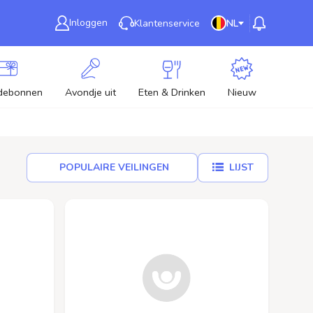
Inloggen
Klantenservice
NL
debonnen
Avondje uit
Eten & Drinken
Nieuw
POPULAIRE VEILINGEN
LIJST