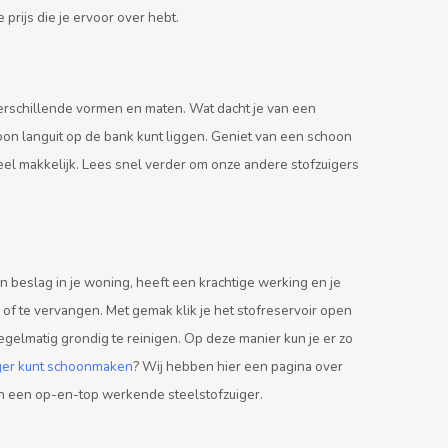
 prijs die je ervoor over hebt.
 verschillende vormen en maten. Wat dacht je van een
woon languit op de bank kunt liggen. Geniet van een schoon
eel makkelijk. Lees snel verder om onze andere stofzuigers
n beslag in je woning, heeft een krachtige werking en je
 of te vervangen. Met gemak klik je het stofreservoir open
regelmatig grondig te reinigen. Op deze manier kun je er zo
iger kunt schoonmaken
? Wij hebben hier een pagina over
van een op-en-top werkende steelstofzuiger.