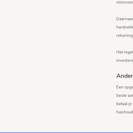
microveze
Daarnaast
hardnekk
rekening 
Het rege
invester
Andere
Een opge
beste aan
betaal je
huishoud