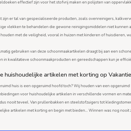
ldoeken effectief zijn voor het stofvrij maken en polijsten van oppervla
 zijn er tal van gespecialiseerde producten, zoals ovenreinigers, kalkverw
ige vlekken te behandelen die gewone reinigingsmiddelen niet kunnen 
houden met de veiligheid, vooral in huizen met kinderen of huisdieren, waar
lmatig gebruiken van deze schoonmaakartikelen draagt bij aan een schon
en in kwalitatieve schoonmaakproducten en gereedschappen kun je effic
 huishoudelijke artikelen met korting op Vakanti
ruimd huis is een opgeruimd hoofd toch? Wij houden van een opgeruimd h
biedingen voor huishoudelijke artikelen in verschillende vormen en maten
 dus nooit teveel. Van prullenbakken en steelstofzuigers tot kledingstomers
elijke artikelen met korting en begin met bieden… Winnen was nog nooit z