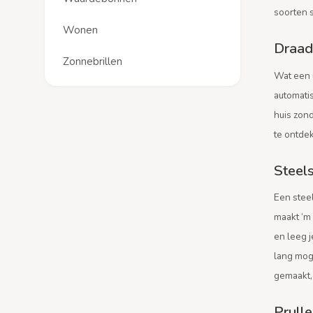
soorten s
Wonen
Draad
Zonnebrillen
Wat een u
automatis
huis zond
te ontde
Steels
Een steel
maakt ‘m 
en leeg j
lang mog
gemaakt,
Prull