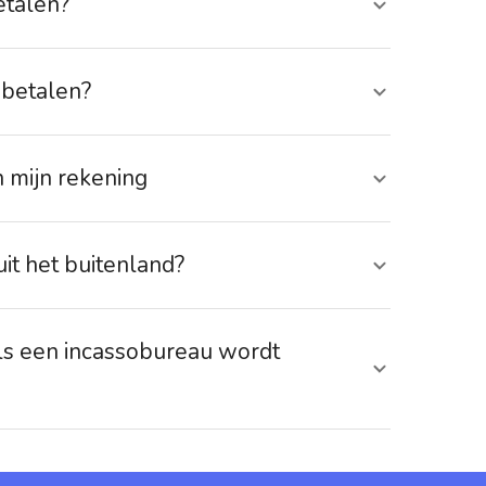
etalen?
 betalen?
n mijn rekening
it het buitenland?
ls een incassobureau wordt