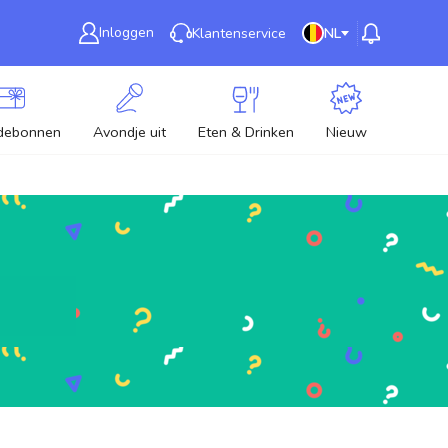
Inloggen
Klantenservice
NL
debonnen
Avondje uit
Eten & Drinken
Nieuw