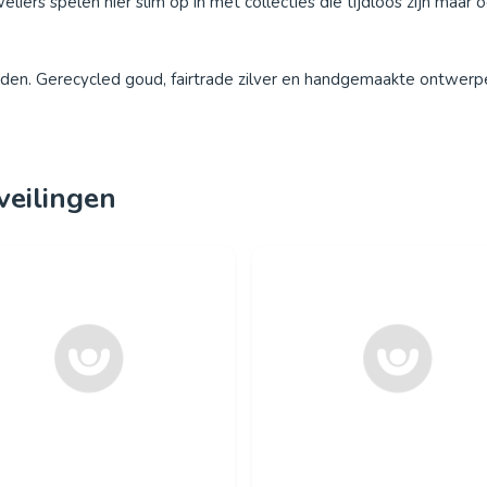
eliers spelen hier slim op in met collecties die tijdloos zijn maar 
. Gerecycled goud, fairtrade zilver en handgemaakte ontwerpen zi
veilingen