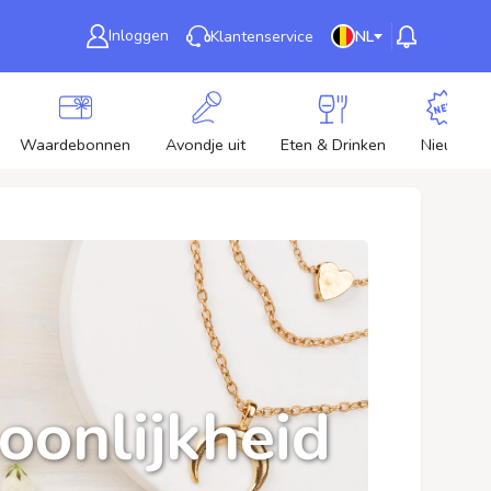
Inloggen
Klantenservice
NL
Waardebonnen
Avondje uit
Eten & Drinken
Nieuw
soonlijkheid