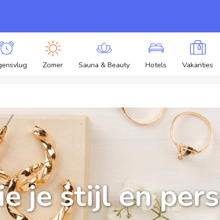
gensvlug
Zomer
Sauna & Beauty
Hotels
Vakanties
e je stijl en per