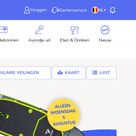
Inloggen
Klantenservice
NL
debonnen
Avondje uit
Eten & Drinken
Nieuw
ULAIRE VEILINGEN
KAART
LIJST