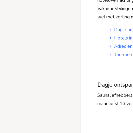
hotelovernachting,
VakantieVeilinge
wel met korting 
Dagje on
Hotels i
Adres en
Thermen 
Dagje ontspan
Saunaliefhebbers 
maar liefst 13 ve