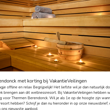
donck met korting bij VakantieVeilingen
gje offline en relax Begrijpelijk! Het liefste wil je dan natuurlijk 
k brengen aan dit wellnessresort. Bij VakantieVeilingen hebben 
ing voor Thermen Berendonck. Wil je als 1e op de hoogte zijn wan
resort hebben? Schrijf je dan nu hieronder in op onze nieuwsbrief
 ons nieuwste aanbod.