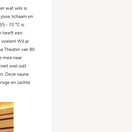
r wat wils is.
 jouw lichaam en
5 - 70 °C is.
n heeft een
 voelen! Wil je
na Theater van 80
je mee naar
iet snel zult
en. Deze sauna
droge en zachte