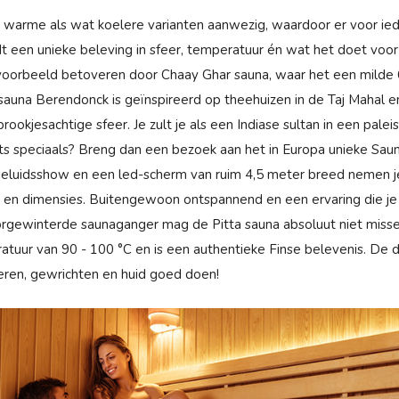
t warme als wat koelere varianten aanwezig, waardoor er voor iede
t een unieke beleving in sfeer, temperatuur én wat het doet voor
jvoorbeeld betoveren door Chaay Ghar sauna, waar het een milde 6
sauna Berendonck is geïnspireerd op theehuizen in de Taj Mahal e
ookjesachtige sfeer. Je zult je als een Indiase sultan in een paleis
ets speciaals? Breng dan een bezoek aan het in Europa unieke Sau
n geluidsshow en een led-scherm van ruim 4,5 meter breed nemen 
en dimensies. Buitengewoon ontspannend en een ervaring die je n
rgewinterde saunaganger mag de Pitta sauna absoluut niet miss
atuur van 90 - 100 °C en is een authentieke Finse belevenis. De 
eren, gewrichten en huid goed doen!