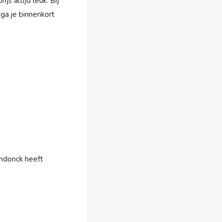
js altijd leuk. Bij
ga je binnenkort
endonck heeft