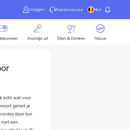
Inloggen
Klantenservice
NL
debonnen
Avondje uit
Eten & Drinken
Nieuw
oor
k echt wat voor
resort geniet je
drondes door kun
ek met een