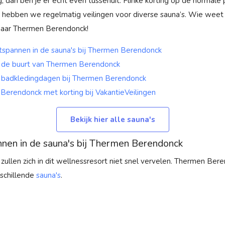
 dan ben je er écht even tussenuit. Flinke korting op de normale pri
n hebben we regelmatig veilingen voor diverse sauna’s. Wie weet 
naar Thermen Berendonck!
tspannen in de sauna's bij Thermen Berendonck
n de buurt van Thermen Berendonck
 badkledingdagen bij Thermen Berendonck
Berendonck met korting bij VakantieVeilingen
Bekijk hier alle sauna's
nen in de sauna's bij Thermen Berendonck
zullen zich in dit wellnessresort niet snel vervelen. Thermen Ber
rschillende
sauna's
.