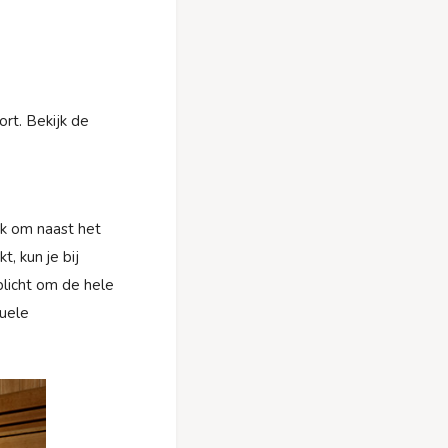
rt. Bekijk de
jk om naast het
, kun je bij
plicht om de hele
uele