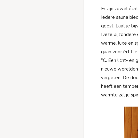
Er zijn zowel éch
Iedere sauna bied
geest. Laat je bi
Deze bijzondere 
warme, luxe en spr
gaan voor écht i
°C. Een licht- e
nieuwe werelden 
vergeten. De doo
heeft een temper
warmte zal je spi