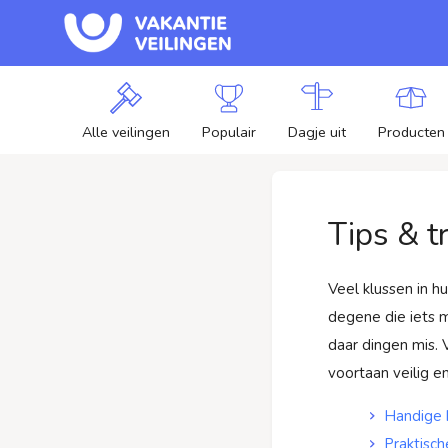
Alle veilingen
Populair
Dagje uit
Producten
Tips & t
Veel klussen in h
degene die iets m
daar dingen mis. 
voortaan veilig e
Handige 
Praktisch