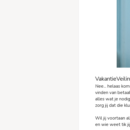
VakantieVeili
Nee... helaas kom
vinden van betaa
alles wat je nodi
zorg jij dat die k
Wil jij voortaan 
en wie weet tik ji