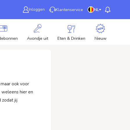
Inloggen
Klantenservice
NL
debonnen
Avondje uit
Eten & Drinken
Nieuw
, maar ook voor
g weleens hier en
zodat jij