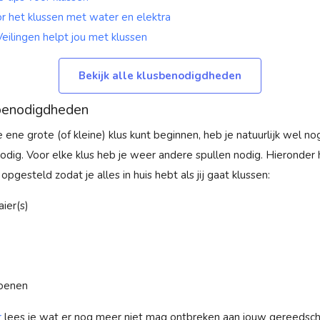
or het klussen met water en elektra
eilingen helpt jou met klussen
Bekijk alle klusbenodigdheden
benodigdheden
e ene grote (of kleine) klus kunt beginnen, heb je natuurlijk wel n
dig. Voor elke klus heb je weer andere spullen nodig. Hieronder
e opgesteld zodat je alles in huis hebt als jij gaat klussen:
ier(s)
oenen
r
lees je wat er nog meer niet mag ontbreken aan jouw gereedschap