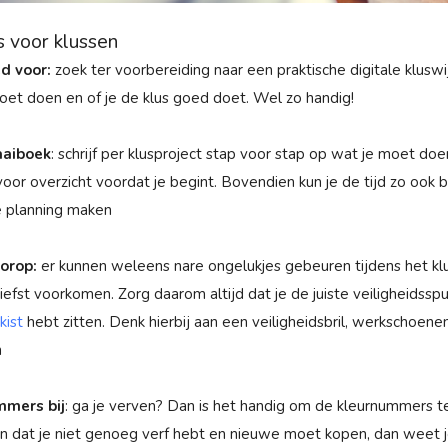
s voor klussen
d voor:
zoek ter voorbereiding naar een praktische digitale kluswij
oet doen en of je de klus goed doet. Wel zo handig!
aaiboek
: schrijf per klusproject stap voor stap op wat je moet do
voor overzicht voordat je begint. Bovendien kun je de tijd zo ook 
e planning maken
oorop:
er kunnen weleens nare ongelukjes gebeuren tijdens het klus
 liefst voorkomen. Zorg daarom altijd dat je de juiste veiligheidsspul
kist
hebt zitten. Denk hierbij aan een veiligheidsbril, werkschoene
n
mmers bij
: ga je verven? Dan is het handig om de kleurnummers t
 dat je niet genoeg verf hebt en nieuwe moet kopen, dan weet je