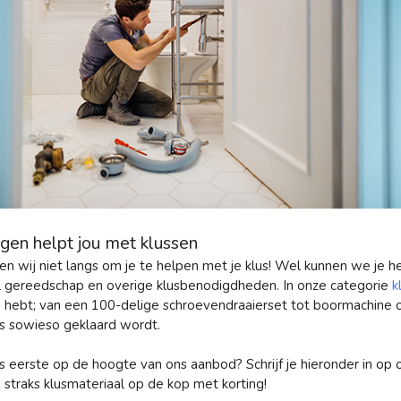
ngen helpt jou met klussen
en wij niet langs om je te helpen met je klus! Wel kunnen we je 
l gereedschap en overige klusbenodigdheden. In onze categorie
k
g hebt; van een 100-delige schroevendraaierset tot boormachine 
lus sowieso geklaard wordt.
als eerste op de hoogte van ons aanbod? Schrijf je hieronder in op
j straks klusmateriaal op de kop met korting!