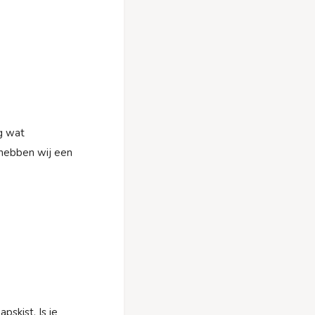
og wat
 hebben wij een
skist. Is je