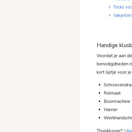
Tricks vo
VakantieV
Handige klus
Voordat je aan di
benodigdheden no
kort lijstje voor j
Schroevendraa
Rolmaat
Boormachine
Hamer
Werkhandsch
Thuisklusser?
Hie