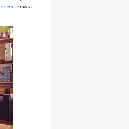
or hem
. Je maakt