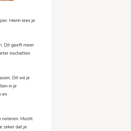
zer. Hierin lees je
en. Dit geeft meer
beter inschatten
sen. Dit wil je
len in je
n en
e noteren. Mocht
 zeker dat je