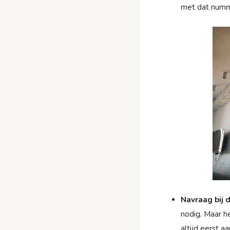
met dat numm
Navraag bij 
nodig. Maar h
altijd eerst 