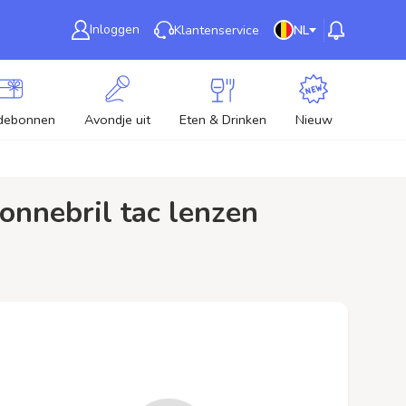
Inloggen
Klantenservice
NL
debonnen
Avondje uit
Eten & Drinken
Nieuw