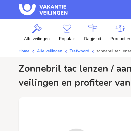
Alle veilingen
Populair
Dagje uit
Producten
Home
Alle veilingen
Trefwoord
zonnebril tac lenz
zonnebril tac lenzen / aanbiedingen - Plaats je bod op zonnebril tac lenzen
veilingen en profiteer van