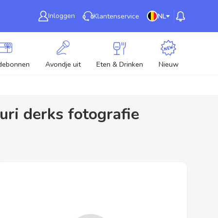
Inloggen
Klantenservice
NL
debonnen
Avondje uit
Eten & Drinken
Nieuw