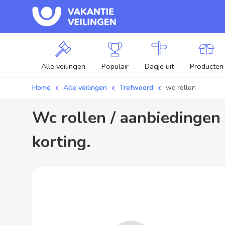
Alle veilingen
Populair
Dagje uit
Producten
Home
Alle veilingen
Trefwoord
wc rollen
wc rollen / aanbiedingen - Plaats je bod op wc rollen veilingen en profiteer van
korting.