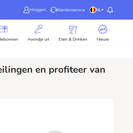
Inloggen
Klantenservice
NL
debonnen
Avondje uit
Eten & Drinken
Nieuw