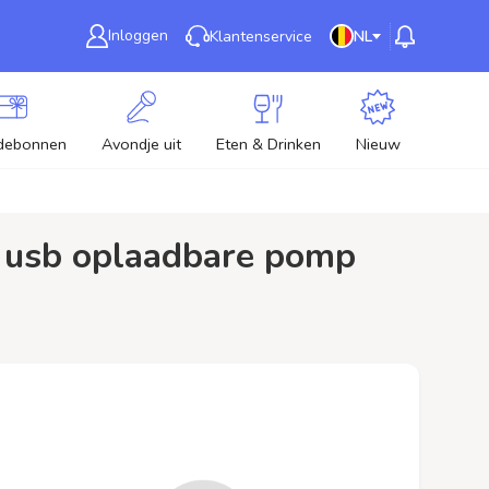
Inloggen
Klantenservice
NL
debonnen
Avondje uit
Eten & Drinken
Nieuw