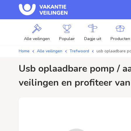
Alle veilingen
Populair
Dagje uit
Producten
Home
Alle veilingen
Trefwoord
usb oplaadbare p
usb oplaadbare pomp / aanbiedingen - Plaats je bod op usb oplaadbare pomp
veilingen en profiteer van