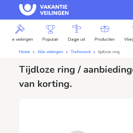
Alle veilingen
Populair
Dagje uit
Producten
Vlie
Home
Alle veilingen
Trefwoord
tijdloze ring
tijdloze ring / aanbiedingen - Plaats je bod op tijdloze ring veilingen en profiteer
van korting.