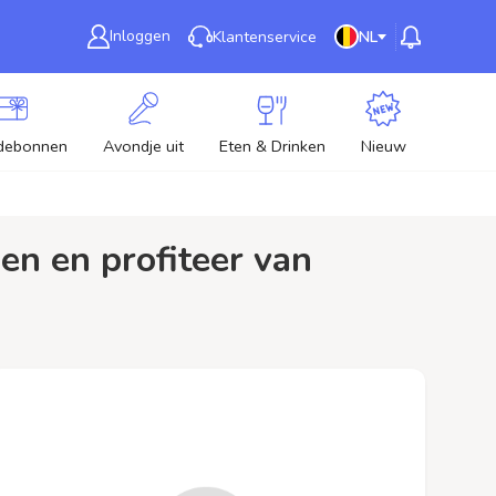
Inloggen
Klantenservice
NL
debonnen
Avondje uit
Eten & Drinken
Nieuw