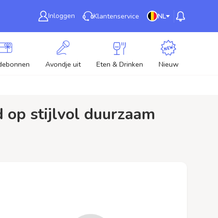
Inloggen
Klantenservice
NL
debonnen
Avondje uit
Eten & Drinken
Nieuw