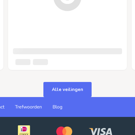
Alle veilingen
ct
Trefwoorden
Blog