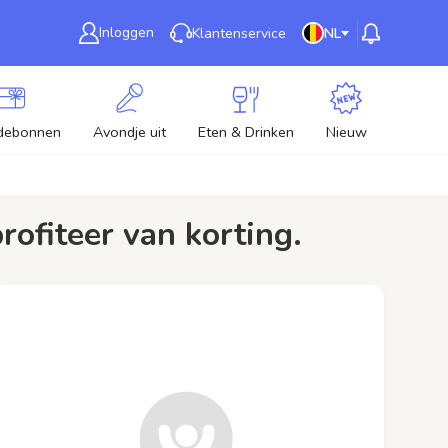
Inloggen
Klantenservice
NL
debonnen
Avondje uit
Eten & Drinken
Nieuw
rofiteer van korting.