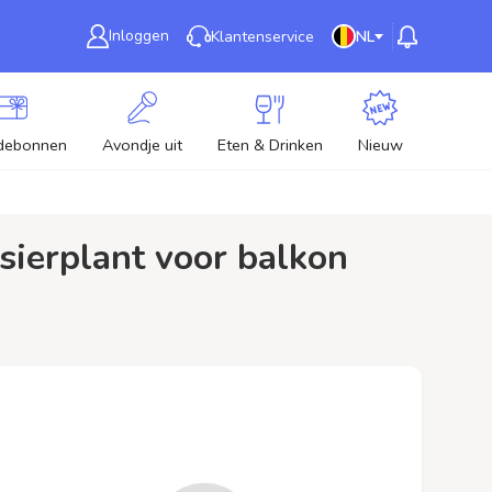
Inloggen
Klantenservice
NL
debonnen
Avondje uit
Eten & Drinken
Nieuw