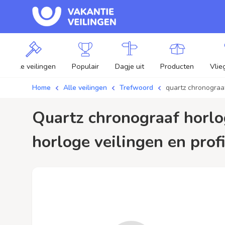
Alle veilingen
Populair
Dagje uit
Producten
Vlie
Home
Alle veilingen
Trefwoord
quartz chronograa
quartz chronograaf horloge / aanbiedingen - Plaats je bod op quartz chronograaf
horloge veilingen en profi