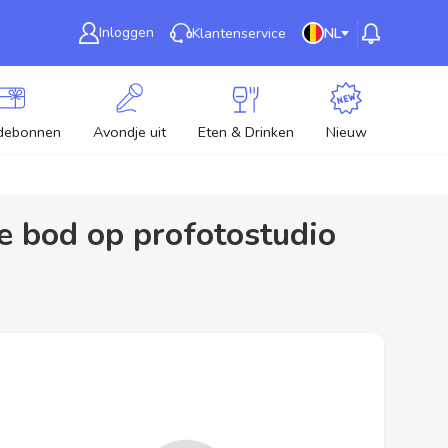
Inloggen
Klantenservice
NL
debonnen
Avondje uit
Eten & Drinken
Nieuw