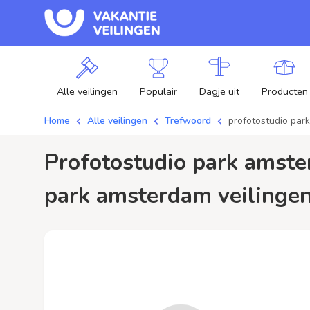
Alle veilingen
Populair
Dagje uit
Producten
Home
Alle veilingen
Trefwoord
profotostudio par
profotostudio park amsterdam / aanbiedingen - Plaats je bod op profotostudio
park amsterdam veilingen 