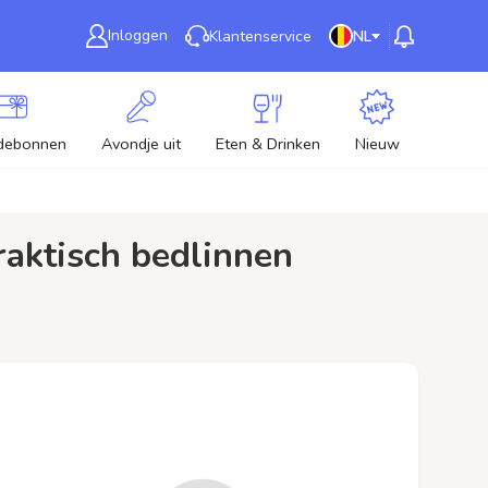
Inloggen
Klantenservice
NL
debonnen
Avondje uit
Eten & Drinken
Nieuw