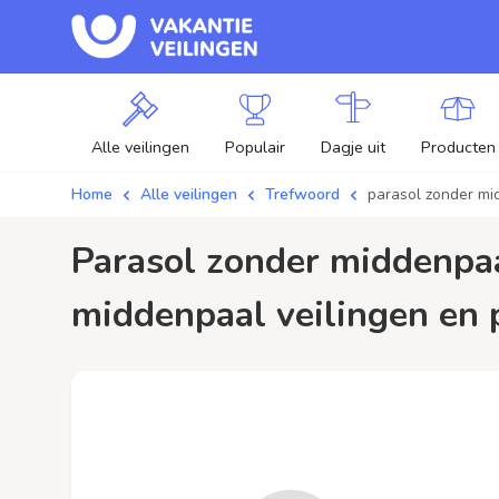
Alle veilingen
Populair
Dagje uit
Producten
Home
Alle veilingen
Trefwoord
parasol zonder mi
parasol zonder middenpaal / aanbiedingen - Plaats je bod op parasol zonder
middenpaal veilingen en p