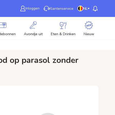
Inloggen
Klantenservice
NL
debonnen
Avondje uit
Eten & Drinken
Nieuw