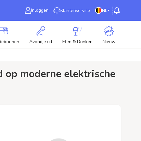
Inloggen
Klantenservice
NL
debonnen
Avondje uit
Eten & Drinken
Nieuw