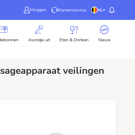
Inloggen
Klantenservice
NL
debonnen
Avondje uit
Eten & Drinken
Nieuw