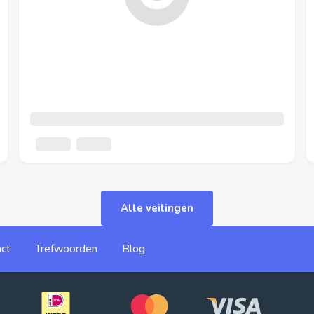
Alle veilingen
ct
Trefwoorden
Blog