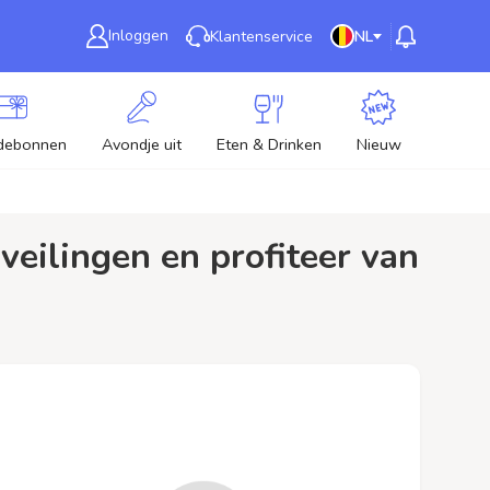
Inloggen
Klantenservice
NL
debonnen
Avondje uit
Eten & Drinken
Nieuw