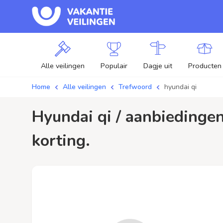
Alle veilingen
Populair
Dagje uit
Producten
Home
Alle veilingen
Trefwoord
hyundai qi
hyundai qi / aanbiedingen - Plaats je bod op hyundai qi veilingen en profiteer van
korting.