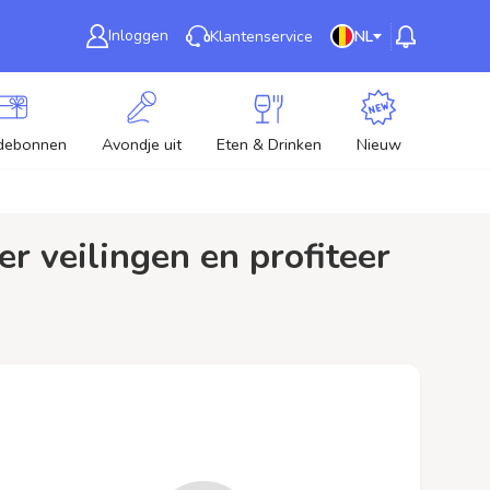
Inloggen
Klantenservice
NL
debonnen
Avondje uit
Eten & Drinken
Nieuw