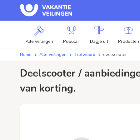
Alle veilingen
Populair
Dagje uit
Producten
Home
Alle veilingen
Trefwoord
deelscooter
deelscooter / aanbiedingen - Plaats je bod op deelscooter veilingen en profiteer
van korting.