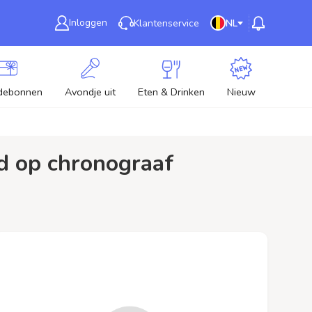
Inloggen
Klantenservice
NL
debonnen
Avondje uit
Eten & Drinken
Nieuw