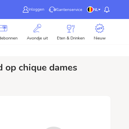
Inloggen
Klantenservice
NL
debonnen
Avondje uit
Eten & Drinken
Nieuw