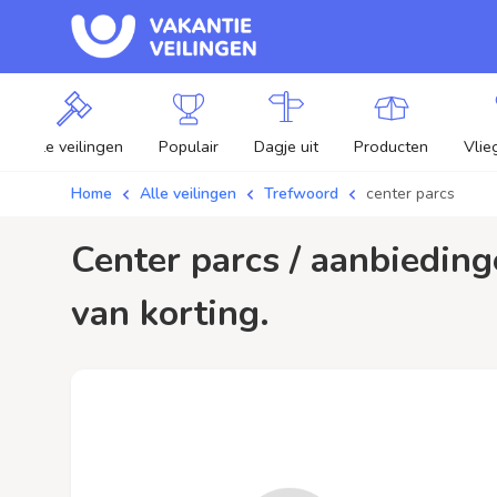
Alle veilingen
Populair
Dagje uit
Producten
Vlie
Home
Alle veilingen
Trefwoord
center parcs
center parcs / aanbiedingen - Plaats je bod op center parcs veilingen en profiteer
van korting.