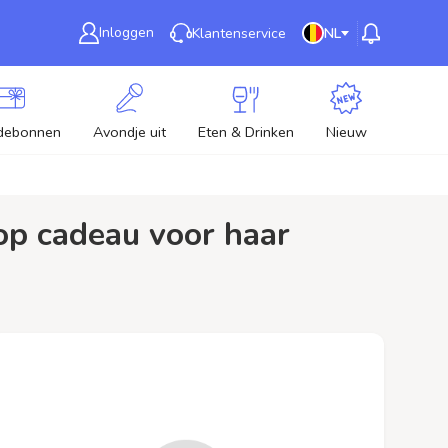
Inloggen
Klantenservice
NL
debonnen
Avondje uit
Eten & Drinken
Nieuw