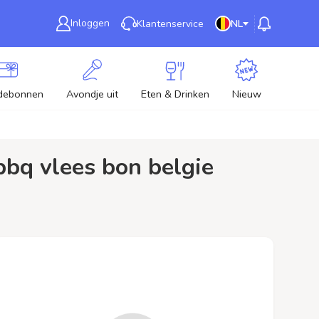
Inloggen
Klantenservice
NL
debonnen
Avondje uit
Eten & Drinken
Nieuw