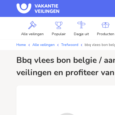
Alle veilingen
Populair
Dagje uit
Producten
Home
Alle veilingen
Trefwoord
bbq vlees bon bel
bbq vlees bon belgie / aanbiedingen - Plaats je bod op bbq vlees bon belgie
veilingen en profiteer van