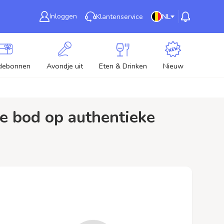
Inloggen
Klantenservice
NL
debonnen
Avondje uit
Eten & Drinken
Nieuw