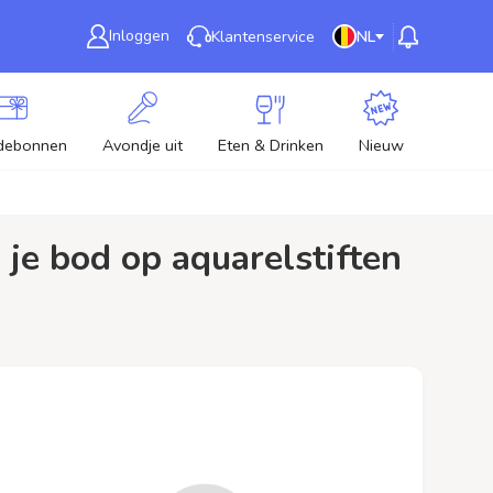
Inloggen
Klantenservice
NL
debonnen
Avondje uit
Eten & Drinken
Nieuw