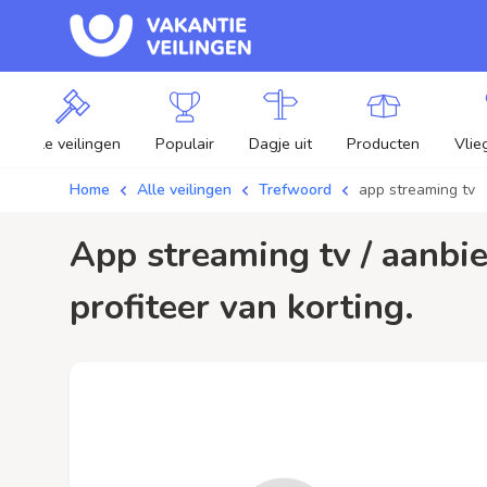
Alle veilingen
Populair
Dagje uit
Producten
Vlie
Home
Alle veilingen
Trefwoord
app streaming tv
app streaming tv / aanbiedingen - Plaats je bod op app streaming tv veilingen en
profiteer van korting.