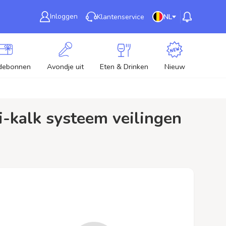
Inloggen
Klantenservice
NL
debonnen
Avondje uit
Eten & Drinken
Nieuw