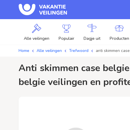
Alle veilingen
Populair
Dagje uit
Producten
Home
Alle veilingen
Trefwoord
anti skimmen case
anti skimmen case belgie / aanbiedingen - Plaats je bod op anti skimmen case
belgie veilingen en profit