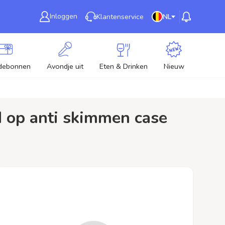
Inloggen
Klantenservice
NL
debonnen
Avondje uit
Eten & Drinken
Nieuw