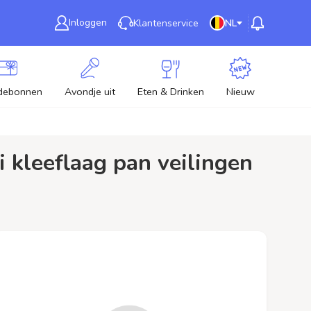
Inloggen
Klantenservice
NL
debonnen
Avondje uit
Eten & Drinken
Nieuw