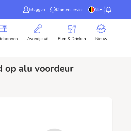
Inloggen
Klantenservice
NL
debonnen
Avondje uit
Eten & Drinken
Nieuw