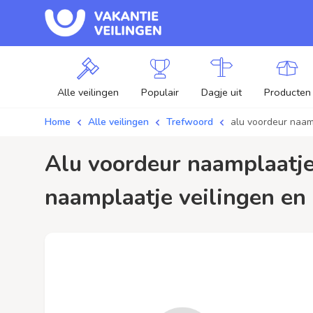
Alle veilingen
Populair
Dagje uit
Producten
Home
Alle veilingen
Trefwoord
alu voordeur naam
alu voordeur naamplaatje / aanbiedingen - Plaats je bod op alu voordeur
naamplaatje veilingen en 