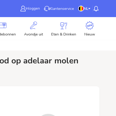
Inloggen
Klantenservice
NL
debonnen
Avondje uit
Eten & Drinken
Nieuw