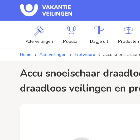
Alle veilingen
Populair
Dagje uit
Producten
Home
Alle veilingen
Trefwoord
accu snoeischaar 
accu snoeischaar draadloos / aanbiedingen - Plaats je bod op accu snoeischaar
draadloos veilingen en pr