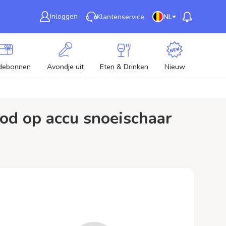
Inloggen
Klantenservice
NL
debonnen
Avondje uit
Eten & Drinken
Nieuw