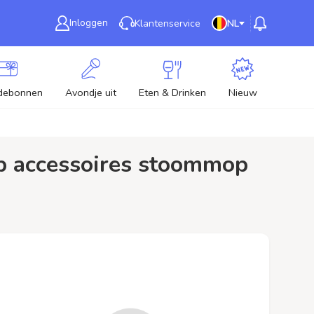
Inloggen
Klantenservice
NL
debonnen
Avondje uit
Eten & Drinken
Nieuw