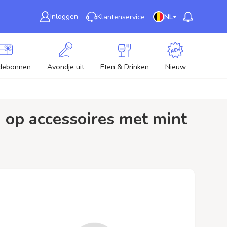
Inloggen
Klantenservice
NL
debonnen
Avondje uit
Eten & Drinken
Nieuw