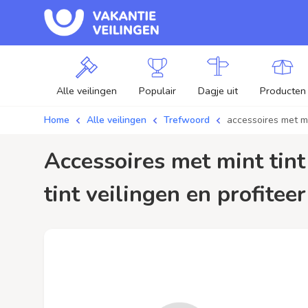
Alle veilingen
Populair
Dagje uit
Producten
Home
Alle veilingen
Trefwoord
accessoires met mi
accessoires met mint tint / aanbiedingen - Plaats je bod op accessoires met mint
tint veilingen en profitee