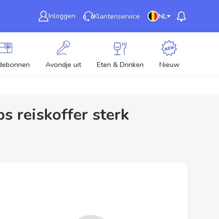
Inloggen
Klantenservice
NL
debonnen
Avondje uit
Eten & Drinken
Nieuw