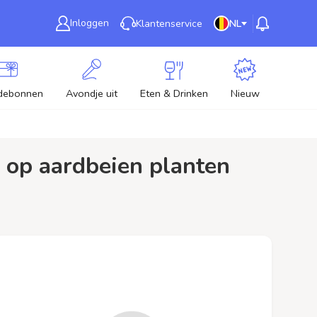
Inloggen
Klantenservice
NL
debonnen
Avondje uit
Eten & Drinken
Nieuw