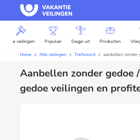
Alle veilingen
Populair
Dagje uit
Producten
Vlie
Home
Alle veilingen
Trefwoord
aanbellen zonder
aanbellen zonder gedoe / aanbiedingen - Plaats je bod op aanbellen zonder
gedoe veilingen en profit