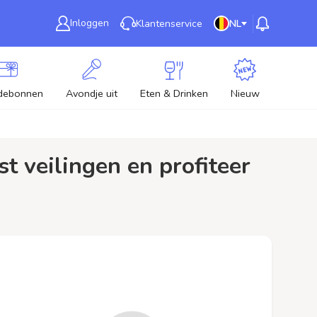
Inloggen
Klantenservice
NL
debonnen
Avondje uit
Eten & Drinken
Nieuw