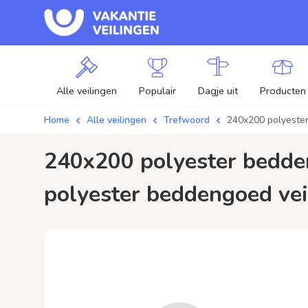
Alle veilingen
Populair
Dagje uit
Producten
Home
Alle veilingen
Trefwoord
240x200 polyeste
240x200 polyester beddengoed / aanbiedingen - Plaats je bod op 240x200
polyester beddengoed veil