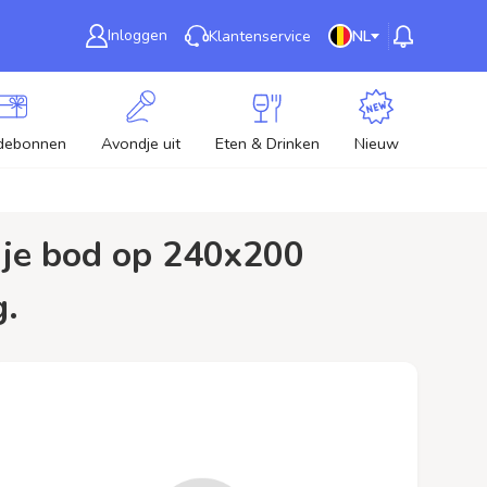
Inloggen
Klantenservice
NL
debonnen
Avondje uit
Eten & Drinken
Nieuw
g.